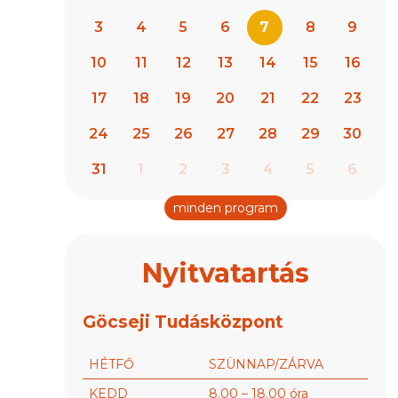
7
3
4
5
6
8
9
10
11
12
13
14
15
16
17
18
19
20
21
22
23
24
25
26
27
28
29
30
31
1
2
3
4
5
6
minden program
Nyitvatartás
Göcseji Tudásközpont
HÉTFŐ
SZÜNNAP/ZÁRVA
KEDD
8.00 – 18.00 óra