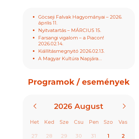
Göcseji Falvak Hagyományai – 2026.
április 11.
Nyitvatartás – MÁRCIUS 15.
Farsangi vigalom – a Piacon!
2026.02.14.
Kiállításmegnyitó 2026.02.13.
A Magyar Kultúra Napjára…
Programok / események
2026
August
Het
Ked
Sze
Csu
Pen
Szo
Vas
27
28
29
30
31
1
2