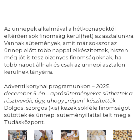
Az ünnepek alkalmával a hétköznapoktól
eltérően sok finomság kerül(het) az asztalunkra.
Vannak sütemények, amit már sokszor az
ünnep előtt több nappal elkészítettek, hiszen
még jót is tesz bizonyos finomságoknak, ha
több napot állnak és csak az ünnepi asztalon
kerülnek tányérra.
Adventi konyhai programunkon –
2025.
december 5-én – aprósüteményeket süthettek a
résztvevők, úgy, ahogy „régen” készítették.
Dolgos, szorgos (kis) kezek sokféle finomságot
sütöttek és ünnepi süteményillattal telt meg a
Tudásközpont.