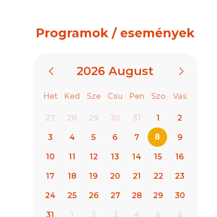
Programok / események
2026
August
Het
Ked
Sze
Csu
Pen
Szo
Vas
27
28
29
30
31
1
2
8
3
4
5
6
7
9
10
11
12
13
14
15
16
17
18
19
20
21
22
23
24
25
26
27
28
29
30
31
1
2
3
4
5
6