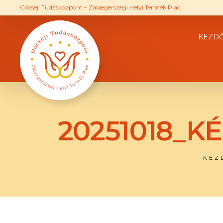
Göcseji Tudásközpont – Zalaegerszegi Helyi Termék Piac
KEZD
20251018_K
KEZ