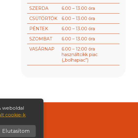
SZERDA
6.00 – 13.00 óra
CSÜTÖRTÖK
6.00 – 13.00 óra
PÉNTEK
6.00 – 13.00 óra
SZOMBAT
6.00 – 13.00 óra
VASÁRNAP
6.00 – 12.00 óra
használtcikk piac
(„bolhapiac”)
A weboldal
lt cookie-k
jékoztató
Elutasítom
Designed by
ASSEMBLY