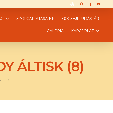
AC
SZOLGÁLTATÁSAINK
GÖCSEJI TUDÁSTÁR
GALÉRIA
KAPCSOLAT
 ÁLTISK (8)
 (8)