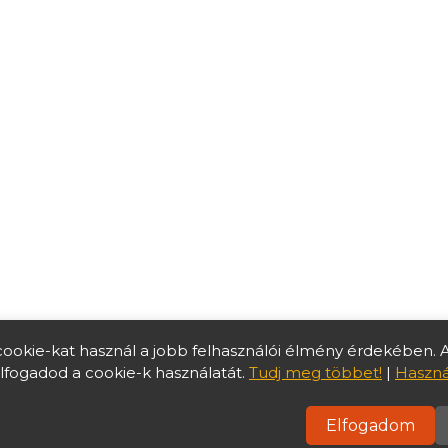
cookie-kat használ a jobb felhasználói élmény érdekében. 
elfogadod a cookie-k használatát.
Tudj meg többet!
|
Haszná
|
Média megjelenések
|
Közérdekű adatok
|
Adatkezelési Tá
Bejelentkezés
Elfogadom
eji Tudásközpont – Zalaegerszegi Helyi Termék Piac | All Rights Reserved. | 