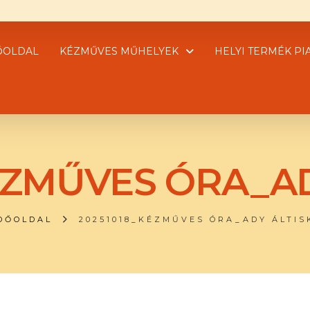
ŐOLDAL
KÉZMŰVES MŰHELYEK
HELYI TERMÉK PI
ÉZMŰVES ÓRA_ADY
DŐOLDAL
20251018_KÉZMŰVES ÓRA_ADY ÁLTISK