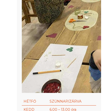
HÉTFŐ
SZÜNNAP/ZÁRVA
KEDD
6.00 – 13.00 óra