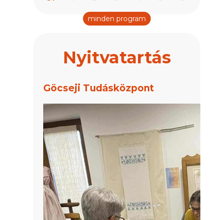
minden program
Nyitvatartás
Göcseji Tudásközpont