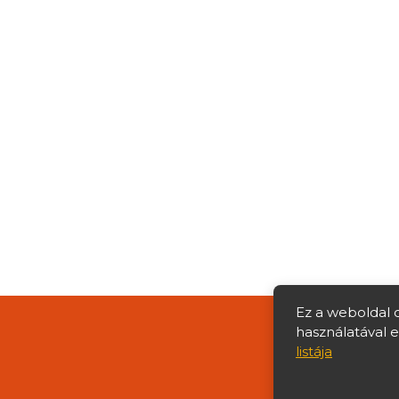
Ez a weboldal 
használatával 
listája
© Copyright 2026 Göcs