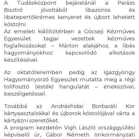
A Tudásközpont bejáratánál a Parázs
Bisztró jóvoltából libazsíros és
libatepertőkrémes kenyeret és újbort lehetett
kóstolni.
Az emeleti kiállítótérben a Göcseji Kézműves
Egyesület tagjai vezettek kézműves
foglalkozásokat – Márton alakjához, a libás
hagyományokhoz kapcsolódó alkotások
készítésével.
Az oktatóteremben pedig az Igazgyöngy
Hagyományörző Egyesület mutatta meg a régi
tollfosztó (esték) hangulatát – énekszóval,
beszélgetéssel.
Továbbá az Andráshidai Borbaráti Kör
kártyaasztalokkal és újborok kóstolójával várta a
kártyázni szeretőket.
A program kezdetén Vigh László országgyűlési
képviselő úr, Gábor Németh önkormányzati