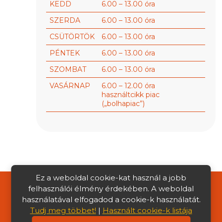
KEDD
6.00 – 13.00 óra
SZERDA
6.00 – 13.00 óra
CSÜTÖRTÖK
6.00 – 13.00 óra
PÉNTEK
6.00 – 13.00 óra
SZOMBAT
6.00 – 13.00 óra
VASÁRNAP
6.00 – 12.00 óra
használtcikk piac
(„bolhapiac”)
Ez a weboldal cookie-kat használ a jobb
felhasználói élmény érdekében. A weboldal
|
Média megjelenések
|
Közérdekű
használatával elfogadod a cookie-k használatát.
Tudj meg többet!
|
Használt cookie-k listája
adatok
|
Adatkezelési Tájékoztató