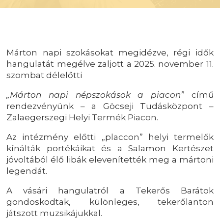
Márton napi szokásokat megidézve, régi idők
hangulatát megélve zaljott a 2025. november 11.
szombat délelőtti
„Márton napi népszokások a piacon”
című
rendezvényünk – a Göcseji Tudásközpont –
Zalaegerszegi Helyi Termék Piacon.
Az intézmény előtti „placcon” helyi termelők
kínálták portékáikat és a Salamon Kertészet
jóvoltából élő libák elevenítették meg a mártoni
legendát.
A vásári hangulatról a Tekerős Barátok
gondoskodtak, különleges, tekerőlanton
játszott muzsikájukkal.