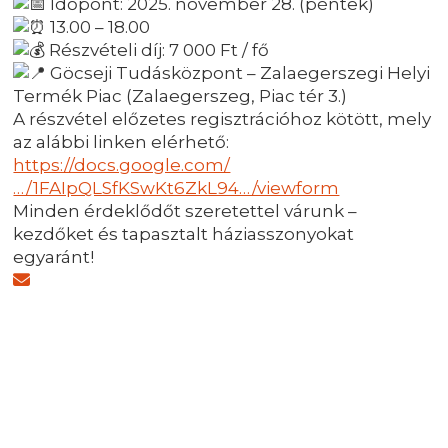
Időpont: 2025. november 28. (péntek)
13.00 – 18.00
Részvételi díj: 7 000 Ft / fő
Göcseji Tudásközpont – Zalaegerszegi Helyi
Termék Piac (Zalaegerszeg, Piac tér 3.)
A részvétel előzetes regisztrációhoz kötött, mely
az alábbi linken elérhető:
https://docs.google.com/
…/1FAIpQLSfKSwKt6ZkL94…/viewform
Minden érdeklődőt szeretettel várunk –
kezdőket és tapasztalt háziasszonyokat
egyaránt!