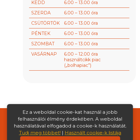
KEDD
6.00 – 13.00 óra
SZERDA
6.00 – 13.00 óra
CSÜTÖRTÖK
6.00 – 13.00 óra
PÉNTEK
6.00 – 13.00 óra
SZOMBAT
6.00 – 13.00 óra
VASÁRNAP
6.00 – 12.00 óra
használtcikk piac
(„bolhapiac”)
Ez a weboldal cookie-kat használ a jobb
felhasználói élmény érdekében. A weboldal
|
Média megjelenések
|
Közérdekű
használatával elfogadod a cookie-k használatát.
Tudj meg többet!
|
Használt cookie-k listája
adatok
|
Adatkezelési Tájékoztató