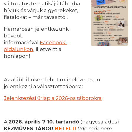
változatos tematikájú táborba
hívjuk és várjuk a gyerekeket,
fiatalokat – már tavasztól.
Hamarosan jelentkezünk
bővebb
információval
Facebook-
oldalunkon
, illetve itt a
honlapon!
Az alábbi linken lehet már előzetesen
jelentkezni a választott táborra:
Jelenktezési űrlap a 2026-os táborokra
A
2026. április 7-10. tartandó
(nagycsaládos)
KÉZMŰVES TÁBOR
BETELT!
(Ide már nem