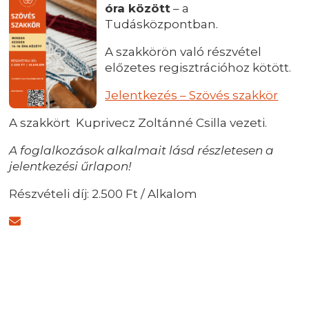
óra között
– a
Tudásközpontban.
A szakkörön való részvétel
előzetes regisztrációhoz kötött.
Jelentkezés – Szövés szakkör
A szakkört Kuprivecz Zoltánné Csilla vezeti.
A foglalkozások alkalmait lásd részletesen a
jelentkezési űrlapon!
Részvételi díj: 2.500 Ft / Alkalom