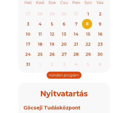
Het
Ked
Sze
Csu
Pen
Szo
Vas
27
28
29
30
31
1
2
8
3
4
5
6
7
9
10
11
12
13
14
15
16
17
18
19
20
21
22
23
24
25
26
27
28
29
30
31
1
2
3
4
5
6
minden program
Nyitvatartás
Göcseji Tudásközpont