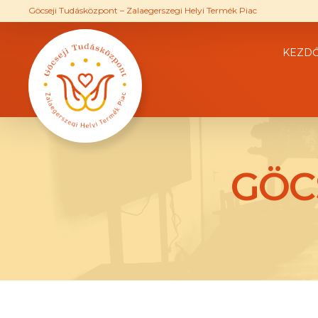
Göcseji Tudásközpont – Zalaegerszegi Helyi Termék Piac
KEZD
GÖC