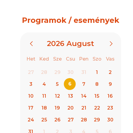
Programok / események
2026
August
Het
Ked
Sze
Csu
Pen
Szo
Vas
27
28
29
30
31
1
2
6
3
4
5
7
8
9
10
11
12
13
14
15
16
17
18
19
20
21
22
23
24
25
26
27
28
29
30
31
1
2
3
4
5
6