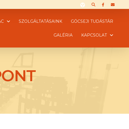
AC
SZOLGÁLTATÁSAINK
GÖCSEJI TUDÁSTÁR
GALÉRIA
KAPCSOLAT
PONT